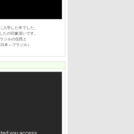
に入学した年でした。
したの印象深いです。
ブラジルの住民と
（日本⇔ブラジル）