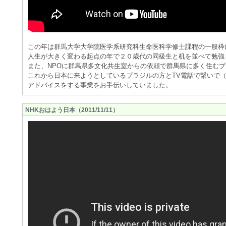
この年は群馬大学大学院医学系研究科生命医科学修士課程の一般枠
人生が大きく変わる起点の年で２０歳代の同級生と机を並べて勉強
また、NPOに群馬県多文化共生室からの依頼で群馬県に多く住む
これから日本に来ようとしているブラジルの方とTV電話で繋いで
アドバイスをする事業をお手伝いしていました。
NHKおはよう日本（2011/11/11）