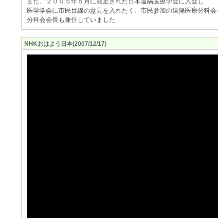
また、２００５年５月に発足された日本遠隔医療学会に入会し
医学学会に市民目線の意見を入れたく、市民参加の遠隔医療分科会
分科会会長も兼任していました
NHKおはよう日本(2007/12/17)