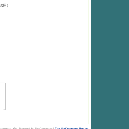
認用）
Reserved.
�b Powered by NetCommons2
The NetCommons Project