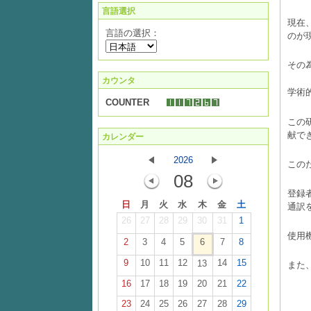
言語選択
現在
言語の選択：
のが
その
カウンタ
学術
COUNTER
この
献で
カレンダー
2026
この
08
登録
日
月
火
水
木
金
土
通訳
26
27
28
29
30
31
1
使用
2
3
4
5
6
7
8
9
10
11
12
14
15
13
また
16
17
18
19
20
21
22
23
24
25
26
27
28
29