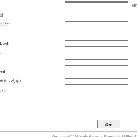
（確
国
言語
*
eBook
pe
hat
番号（携帯可）
ント
Copyright(c) 2016 Honjo Himawari Fukushikai All Right 