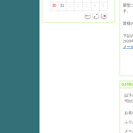
新型
30
31
1
2
3
4
5
す。
皆様
下記
2020
メー
OJT
以下
*
印
お名
ふり
メー