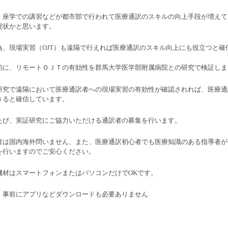
、座学での講習などが都市部で行われて医療通訳のスキルの向上手段が増えて
現状かと思います。
為、現場実習（OJT）も遠隔で行えれば医療通訳のスキル向上にも役立つと確
的に、リモートＯＪＴの有効性を群馬大学医学部附属病院との研究で検証しま
研究で遠隔において医療通訳者への現場実習の有効性が確認されれば、医療通
きると確信しています。
たび、実証研究にご協力いただける通訳者の募集を行います。
者は国内海外問いません、また、医療通訳初心者でも医療知識のある指導者が
を行いますのでご安心ください。
機材はスマートフォンまたはパソコンだけでOKです。
、事前にアプリなどダウンロードも必要ありません