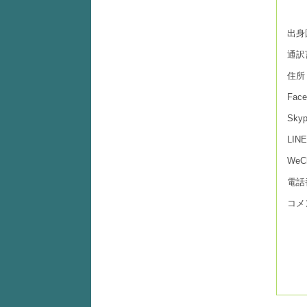
出身
通訳
住所
Fac
Sky
LINE
WeC
電話
コメ