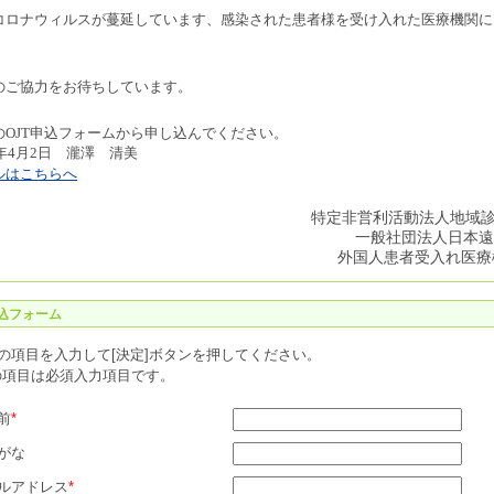
コロナウィルスが蔓延しています、感染された患者様を受け入れた医療機関に
のご協力をお待ちしています。
のOJT申込フォームから申し込んでください。
年
4
月
2
日 瀧澤 清美
ルはこちらへ
特定非営利活動法人地域
一般社団法人日本遠
外国人患者受入れ医療
申込フォーム
の項目を入力して[決定]ボタンを押してください。
の項目は必須入力項目です。
前
*
がな
ルアドレス
*